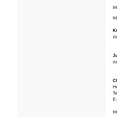
In
In
Ki
zu
J
zu
Ch
He
Te
E-
In