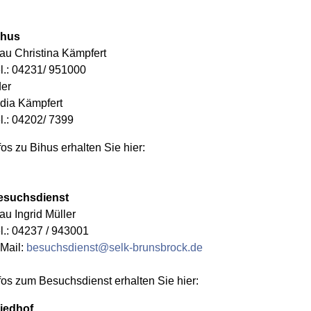
ihus
au Christina Kämpfert
l.: 04231/ 951000
er
dia Kämpfert
l.: 04202/ 7399
fos zu Bihus erhalten Sie
hier:
esuchsdienst
au Ingrid Müller
l.: 04237 / 943001
Mail:
besuchsdienst@selk-brunsbrock.de
fos zum Besuchsdienst erhalten Sie
hier:
iedhof