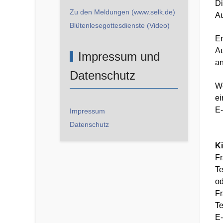
Di
Zu den Meldungen (www.selk.de)
Au
Blütenlesegottesdienste (Video)
En
Au
Impressum und
an
Datenschutz
We
ei
E-
Impressum
Datenschutz
K
Fr
Te
od
Fr
Te
E-