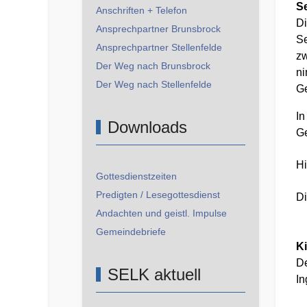
S
Anschriften + Telefon
Di
Ansprechpartner Brunsbrock
Se
Ansprechpartner Stellenfelde
zw
Der Weg nach Brunsbrock
ni
Der Weg nach Stellenfelde
G
In
Downloads
Ge
Hi
Gottesdienstzeiten
Predigten / Lesegottesdienst
Di
Andachten und geistl. Impulse
Gemeindebriefe
K
De
SELK aktuell
In