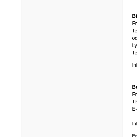
B
Fr
Te
od
Ly
Te
In
B
Fr
Te
E-
In
Fr