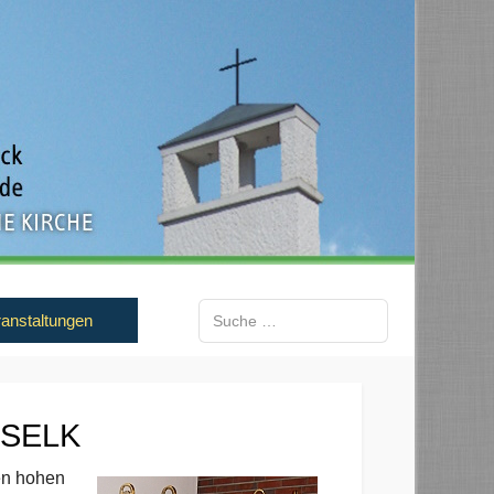
Suchen
anstaltungen
Type 2 or more characters for results.
r SELK
en hohen