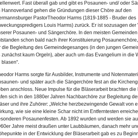
ellenwert. Fast überall gab und gibt es Posaunen- und/ oder S
 Hannoverland gehen die Gründungen dieser Chöre auf den
rmannsburger PastorTheodor Harms (1819-1885 - Bruder des
weckungspredigers Louis Harms) zurück. Er ist sozusagen der 
serer Posaunen- und Sängerchöre. In den meisten Gemeinden
tstanden schon bald nach ihrer Konstituierung Posaunenchöre,
r die Begleitung des Gemeindegesanges (in den jungen Geme
 zunächst kaum Orgeln), aber auch um das Evangelium in die W
 blasen“.
eodor Harms sorgte für Ausbilder, Instrumente und Notenmaterial
saunen- und später auch die Sängerchöre fest an die Kircheng
ben anschloss. Neue Impulse für die Bläserarbeit brachten di
afen sich in den 1880er Jahren Nachbarchöre zur Begleitung d
äser und ihre Zuhörer: „Welche herzbezwingende Gewalt von e
rkung, wie sie eine kleine Schar nicht im Entferntesten erreic
sonderen Posaunenfesten. Ab 1892 wurden und werden sie auch h
60er Jahre meist draußen unter Laubbäumen, danach mehr und
hepunkte in der Entwicklung der Bläserarbeit gab es zu Begin