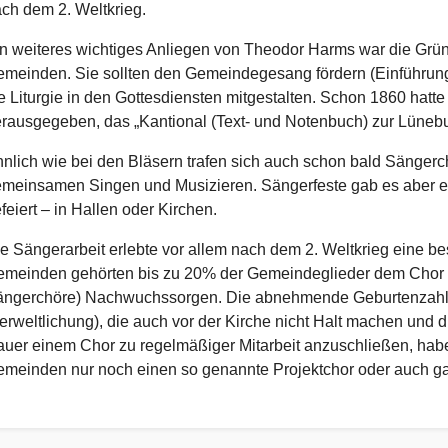
ch dem 2. Weltkrieg.
n weiteres wichtiges Anliegen von Theodor Harms war die Gr
meinden. Sie sollten den Gemeindegesang fördern (Einführun
e Liturgie in den Gottesdiensten mitgestalten. Schon 1860 hatt
rausgegeben, das „Kantional (Text- und Notenbuch) zur Lüneb
nlich wie bei den Bläsern trafen sich auch schon bald Säng
meinsamen Singen und Musizieren. Sängerfeste gab es aber ers
feiert – in Hallen oder Kirchen.
e Sängerarbeit erlebte vor allem nach dem 2. Weltkrieg eine b
meinden gehörten bis zu 20% der Gemeindeglieder dem Chor 
ngerchöre) Nachwuchssorgen. Die abnehmende Geburtenzahl, 
erweltlichung), die auch vor der Kirche nicht Halt machen und d
uer einem Chor zu regelmäßiger Mitarbeit anzuschließen, hab
meinden nur noch einen so genannte Projektchor oder auch ga