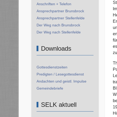
St
Anschriften + Telefon
Im
Ansprechpartner Brunsbrock
He
Ansprechpartner Stellenfelde
Er
Der Weg nach Brunsbrock
un
Der Weg nach Stellenfelde
en
fü
es
Downloads
zu
Th
Gottesdienstzeiten
Po
Predigten / Lesegottesdienst
Le
Andachten und geistl. Impulse
tr
Bl
Gemeindebriefe
Wi
be
SELK aktuell
19
Hö