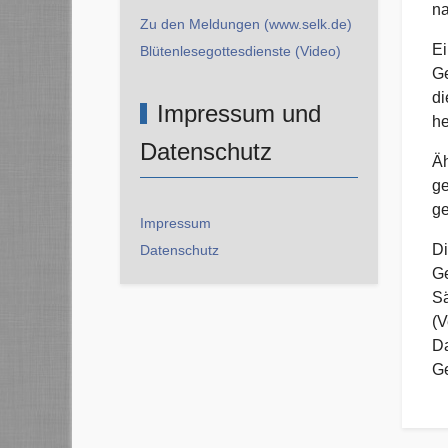
na
Zu den Meldungen (www.selk.de)
Ei
Blütenlesegottesdienste (Video)
Ge
di
Impressum und
he
Datenschutz
Äh
ge
ge
Impressum
Di
Datenschutz
Ge
Sä
(V
Da
Ge