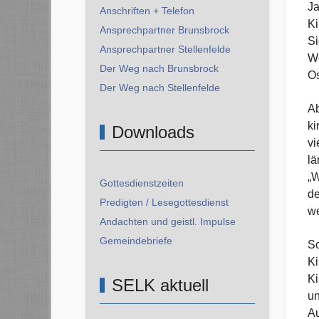
Ja
Anschriften + Telefon
Ki
Ansprechpartner Brunsbrock
Si
Ansprechpartner Stellenfelde
We
Der Weg nach Brunsbrock
Os
Der Weg nach Stellenfelde
A
ki
Downloads
vi
lä
„W
Gottesdienstzeiten
de
Predigten / Lesegottesdienst
we
Andachten und geistl. Impulse
Gemeindebriefe
So
Ki
Ki
SELK aktuell
un
Au