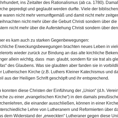
hrhundert, ins Zeitalter des Rationalismus (ab ca. 1780). Damals
rche gepredigt und geglaubt werden durfte. Viele der biblischen
e waren nicht mehr vernunftgemäß und damit nicht mehr zeitge
ihnachten nicht mehr über die Geburt Christi sondern über di
tern nicht mehr über die Auferstehung Christi sondern über de
ber es kam auch zu starken Gegenbewegungen:
rchliche Erweckungsbewegungen brachten neues Leben in viele
elerorts wieder zurück zur Bindung an das alte kirchliche Beken
nger allein wichtig, dass man glaubt, sondern für sie trat als 
as“ des Glaubens. Was sie glaubten aber fanden sie in vorbild
r Lutherischen Kirche (z.B. Luthers Kleiner Katechismus und da
il aus der Heiligen Schrift geschöpft und ihr entsprechend.
 konnten diese Christen der Einführung der „Union“ (d.h. Verein
rche zu einer „evangelischen Kirche“) in den damals preußisc
rchenlehren, die einander ausschließen, können in einer Kirche 
terschiedliche Lehre von Lutheranern und Reformierten über d
s dem Widerstand der „erweckten“ Lutheraner gegen diese Unio