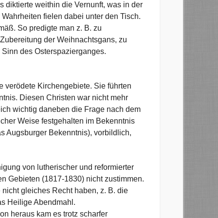
 diktierte weithin die Vernunft, was in der
 Wahrheiten fielen dabei unter den Tisch.
mäß. So predigte man z. B. zu
e Zubereitung der Weihnachtsgans, zu
n Sinn des Osterspazierganges.
 verödete Kirchengebiete. Sie führten
ntnis. Diesen Christen war nicht mehr
gleich wichtig daneben die Frage nach dem
licher Weise festgehalten im Bekenntnis
s Augsburger Bekenntnis), vorbildlich,
igung von lutherischer und reformierter
hen Gebieten (1817-1830) nicht zustimmen.
nicht gleiches Recht haben, z. B. die
as Heilige Abendmahl.
n heraus kam es trotz scharfer